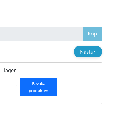
Köp
Nästa ›
i lager
Bevaka
produkten