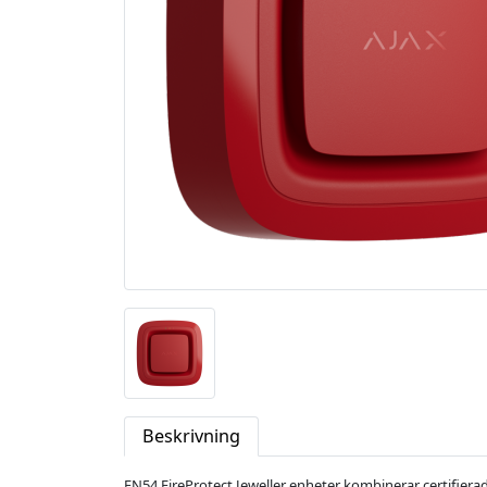
Beskrivning
EN54 FireProtect Jeweller enheter kombinerar certifierad t