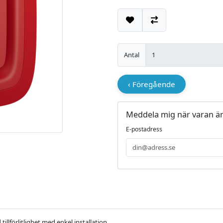
Lägg till i önskelistan
Jämför
Antal
‹ Föregående
Meddela mig när varan är 
E-postadress
illförlitlighet med enkel installation.