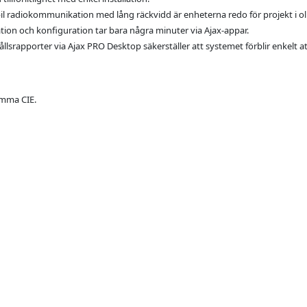
 radiokommunikation med lång räckvidd är enheterna redo för projekt i oli
lation och konfiguration tar bara några minuter via Ajax-appar.
rapporter via Ajax PRO Desktop säkerställer att systemet förblir enkelt att 
amma CIE.