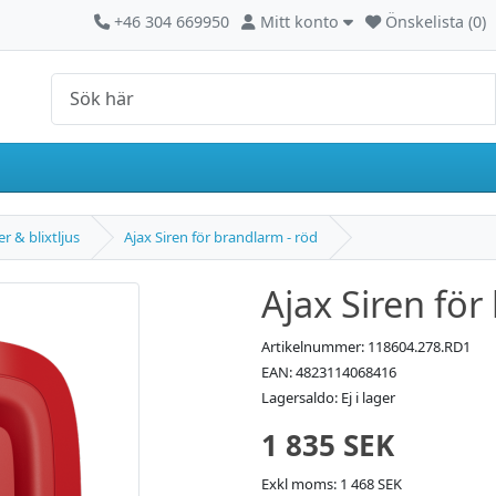
Kontakta oss
Mitt konto
+46 304 669950
Mitt konto
Önskelista (0)
er & blixtljus
Ajax Siren för brandlarm - röd
Ajax Siren för
Artikelnummer: 118604.278.RD1
EAN: 4823114068416
Lagersaldo: Ej i lager
1 835 SEK
Exkl moms: 1 468 SEK