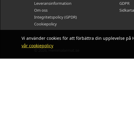
Leveransinformation
GDPR
Om oss
Sidkarta
Integritetspolicy (GPDR)
Cookiepolicy
Vi använder cookies för att förbättra din upplevelse 
vår cookiepolicy
© 2026, Hemmalarmat.se