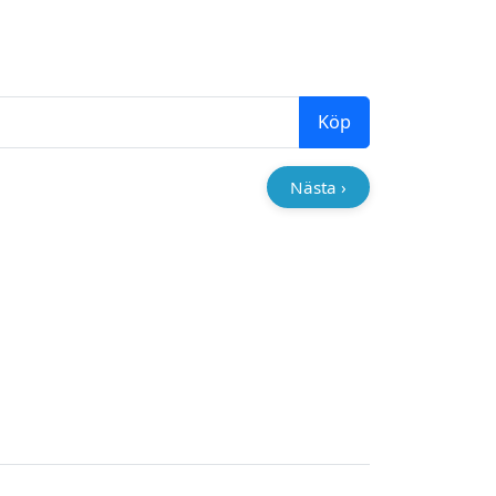
Köp
Nästa ›