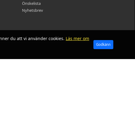
Önskelista
Nyhetsbrev
nner du att vi använder cookies.
Läs mer om
Godkänn