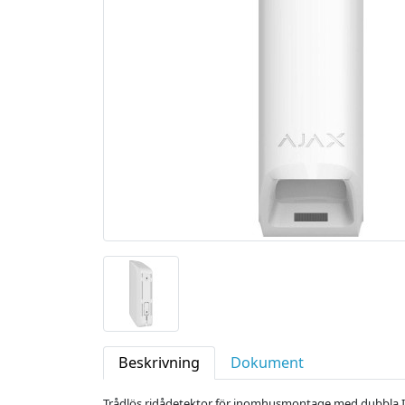
Beskrivning
Dokument
Trådlös ridådetektor för inomhusmontage med dubbla IR-d