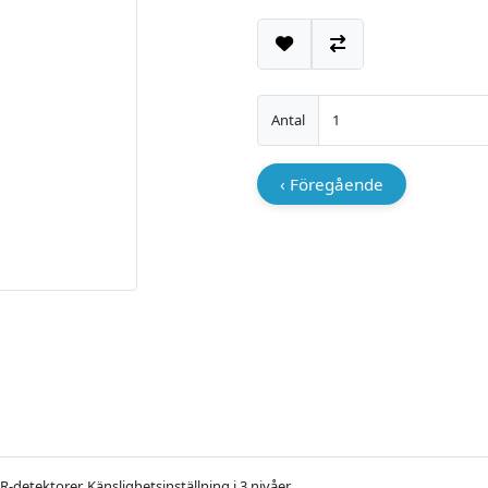
Lägg till i önskelistan
Jämför
Antal
‹ Föregående
etektorer. Känslighetsinställning i 3 nivåer