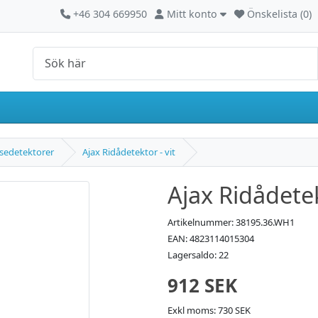
Kontakta oss
Mitt konto
+46 304 669950
Mitt konto
Önskelista (0)
sedetektorer
Ajax Ridådetektor - vit
Ajax Ridådetek
Artikelnummer: 38195.36.WH1
EAN: 4823114015304
Lagersaldo: 22
912 SEK
Exkl moms: 730 SEK