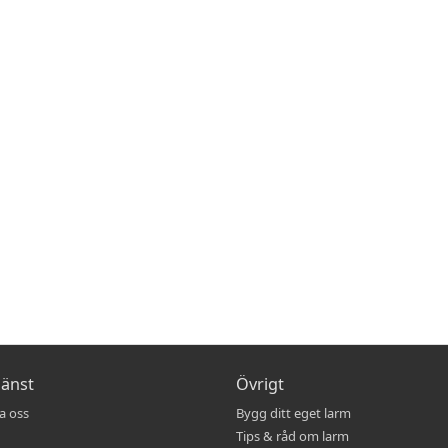
jänst
Övrigt
a oss
Bygg ditt eget larm
Tips & råd om larm