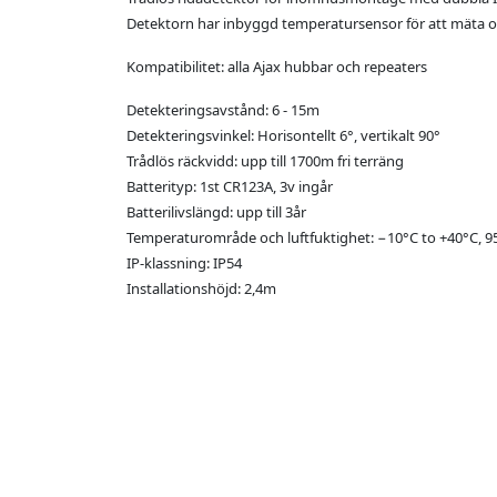
Detektorn har inbyggd temperatursensor för att mäta 
Kompatibilitet: alla Ajax hubbar och repeaters
Detekteringsavstånd: 6 - 15m
Detekteringsvinkel: Horisontellt 6°, vertikalt 90°
Trådlös räckvidd: upp till 1700m fri terräng
Batterityp: 1st CR123A, 3v ingår
Batterilivslängd: upp till 3år
Temperaturområde och luftfuktighet: −10°С to +40°С, 
IP-klassning: IP54
Installationshöjd: 2,4m