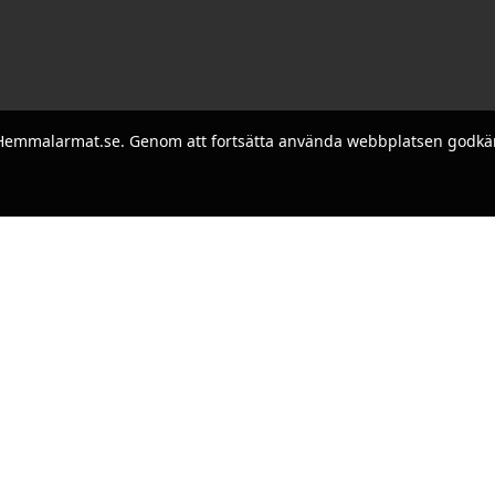
på Hemmalarmat.se. Genom att fortsätta använda webbplatsen godkä