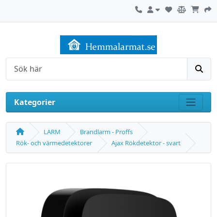
Kontakta oss
Mitt konto
Sök
Kategorier
Visa m
LARM
Brandlarm - Proffs
Rök- och värmedetektorer
Ajax Rökdetektor - svart