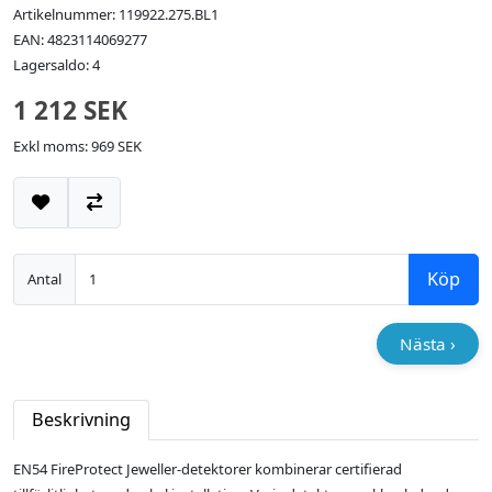
Artikelnummer: 119922.275.BL1
EAN: 4823114069277
Lagersaldo: 4
1 212 SEK
Exkl moms: 969 SEK
Lägg till i önskelistan
Jämför
Köp
Antal
Nästa ›
Beskrivning
EN54 FireProtect Jeweller-detektorer kombinerar certifierad