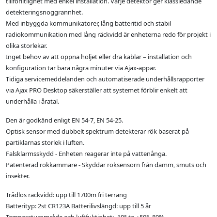
tillförlitlighet med enkel installation. Varje detektor ger klassledande
detekteringsnoggrannhet.
Med inbyggda kommunikatorer, lång batteritid och stabil
radiokommunikation med lång räckvidd är enheterna redo för projekt i
olika storlekar.
Inget behov av att öppna höljet eller dra kablar – installation och
konfiguration tar bara några minuter via Ajax-appar.
Tidiga servicemeddelanden och automatiserade underhållsrapporter
via Ajax PRO Desktop säkerställer att systemet förblir enkelt att
underhålla i åratal.
Den är godkänd enligt EN 54-7, EN 54-25.
Optisk sensor med dubbelt spektrum detekterar rök baserat på
partiklarnas storlek i luften.
Falsklarmsskydd - Enheten reagerar inte på vattenånga.
Patenterad rökkammare - Skyddar röksensorn från damm, smuts och
insekter.
Trådlös räckvidd: upp till 1700m fri terräng
Batterityp: 2st CR123A Batterilivslängd: upp till 5 år