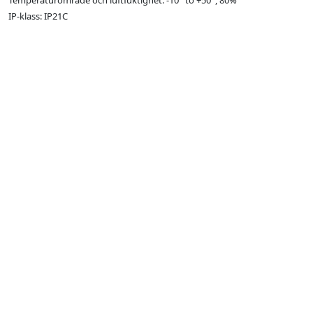
Temperaturområde och luftfuktighet: -10° to +50°, 80%
IP-klass: IP21C