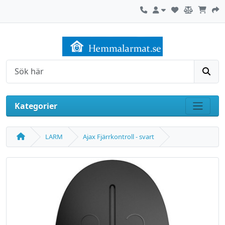
Kontakta oss
Mitt konto
Sök
Kategorier
Visa m
LARM
Ajax Fjärrkontroll - svart