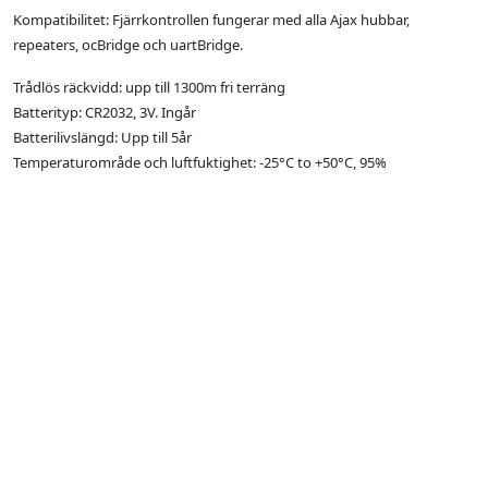
Kompatibilitet: Fjärrkontrollen fungerar med alla Ajax hubbar,
repeaters, ocBridge och uartBridge.
Trådlös räckvidd: upp till 1300m fri terräng
Batterityp: CR2032, 3V. Ingår
Batterilivslängd: Upp till 5år
Temperaturområde och luftfuktighet: -25°С to +50°С, 95%