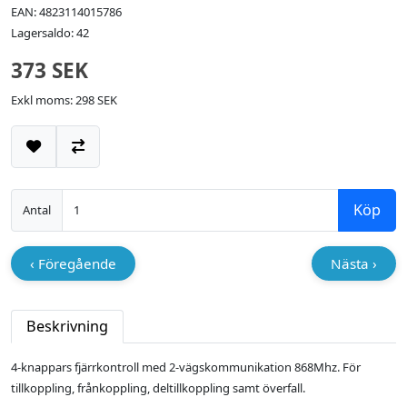
EAN: 4823114015786
Lagersaldo: 42
373 SEK
Exkl moms: 298 SEK
Lägg till i önskelistan
Jämför
Köp
Antal
‹ Föregående
Nästa ›
Beskrivning
4-knappars fjärrkontroll med 2-vägskommunikation 868Mhz. För
tillkoppling, frånkoppling, deltillkoppling samt överfall.