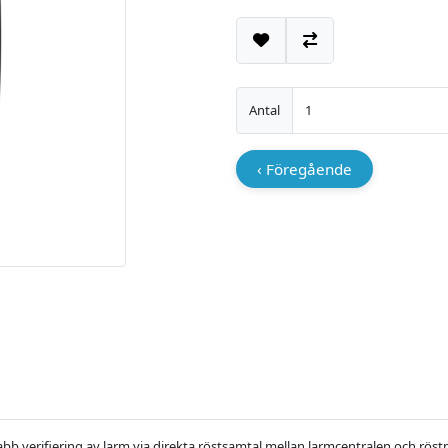
Lägg till i önskelistan
Jämför
Antal
‹ Föregående
b verifiering av larm via direkta röstsamtal mellan larmcentralen och röst