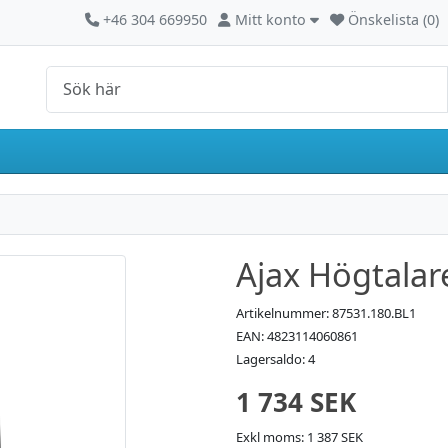
Kontakta oss
Mitt konto
+46 304 669950
Mitt konto
Önskelista (0)
Ajax Högtalare
Artikelnummer: 87531.180.BL1
EAN: 4823114060861
Lagersaldo: 4
1 734 SEK
Exkl moms: 1 387 SEK