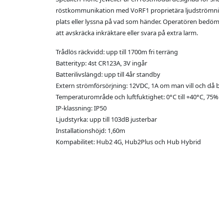
röstkommunikation med VoRF1 proprietära ljudströmning
plats eller lyssna på vad som händer. Operatören bedöme
att avskräcka inkräktare eller svara på extra larm.
Trådlös räckvidd: upp till 1700m fri terräng
Batterityp: 4st CR123A, 3V ingår
Batterilivslängd: upp till 4år standby
Extern strömförsörjning: 12VDC, 1A om man vill och då b
Temperaturområde och luftfuktighet: 0°С till +40°С, 75%
IP-klassning: IP50
Ljudstyrka: upp till 103dB justerbar
Installationshöjd: 1,60m
Kompabilitet: Hub2 4G, Hub2Plus och Hub Hybrid