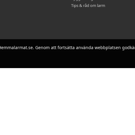
Tips & råd om larm
på Hemmalarmat.se. Genom att fortsätta använda webbplatsen godkä