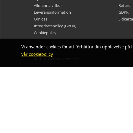
Allmänna villkor
Returer
Leveransinformation
GDPR
Om oss
Sidkarta
Integritetspolicy (GPDR)
Cookiepolicy
Vi använder cookies för att förbättra din upplevelse 
vår cookiepolicy
© 2026, Hemmalarmat.se