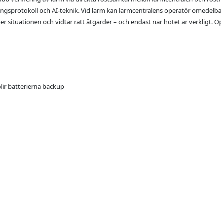
sprotokoll och AI-teknik. Vid larm kan larmcentralens operatör omedelba
r situationen och vidtar rätt åtgärder – och endast när hotet är verkligt.
lir batterierna backup