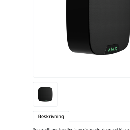
Beskrivning
SpeakerPhone Jeweller är en röstmodul designad för snab