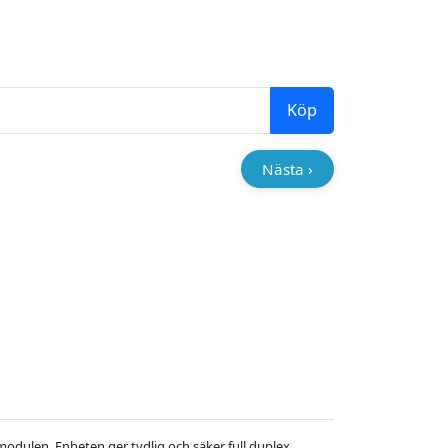
Köp
Nästa ›
modulen. Enheten ger tydlig och säker full duplex