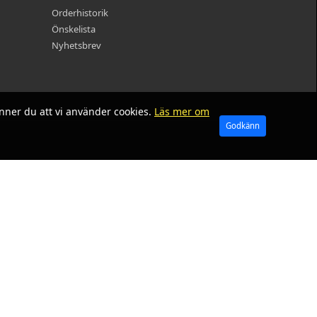
Orderhistorik
Önskelista
Nyhetsbrev
nner du att vi använder cookies.
Läs mer om
Godkänn