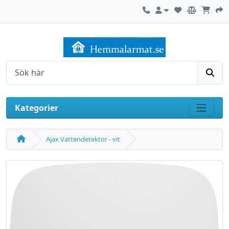
Kontakta oss
Mitt konto
Sök
Kategorier
Visa m
Ajax Vattendetektor - vit