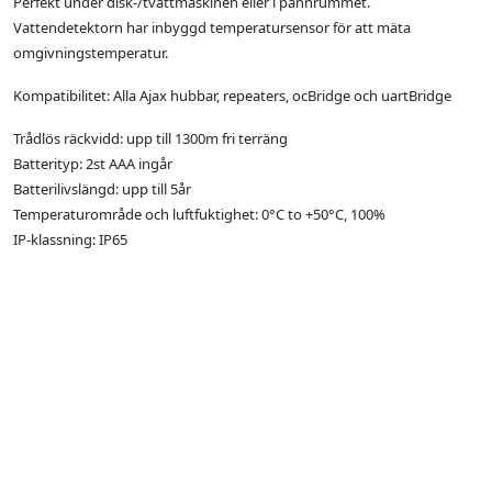
Perfekt under disk-/tvättmaskinen eller i pannrummet.
Vattendetektorn har inbyggd temperatursensor för att mäta
omgivningstemperatur.
Kompatibilitet: Alla Ajax hubbar, repeaters, ocBridge och uartBridge
Trådlös räckvidd: upp till 1300m fri terräng
Batterityp: 2st AAA ingår
Batterilivslängd: upp till 5år
Temperaturområde och luftfuktighet: 0°С to +50°С, 100%
IP-klassning: IP65