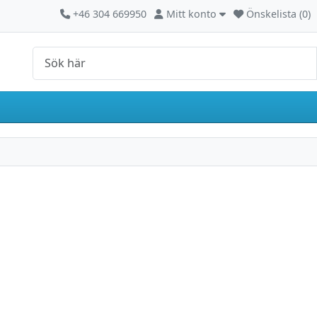
Kontakta oss
Mitt konto
+46 304 669950
Mitt konto
Önskelista (0)