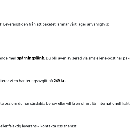
r
. Leveranstiden från att paketet lämnar vårt lager är vanligtvis:
elande med
spårningslänk
. Du blir även aviserad via sms eller e-post när pa
iterar vi en hanteringsavgift på
249 kr
.
oss om du har särskilda behov eller vill få en offert för internationell frakt
eller felaktig leverans – kontakta oss snarast: