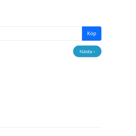
Köp
Nästa ›