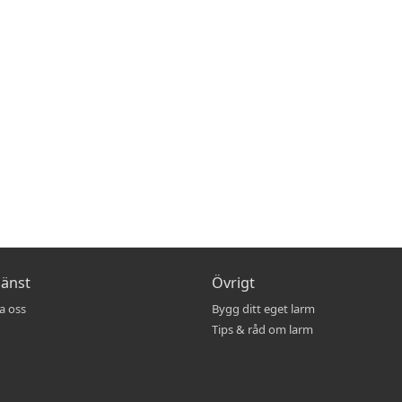
jänst
Övrigt
a oss
Bygg ditt eget larm
Tips & råd om larm