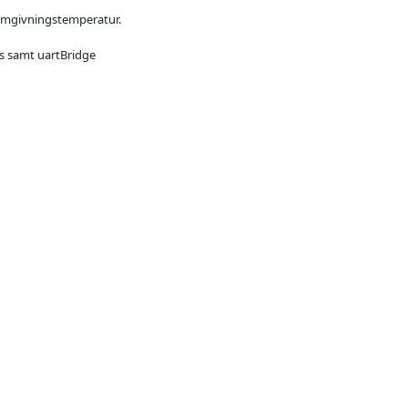
omgivningstemperatur.
us samt uartBridge