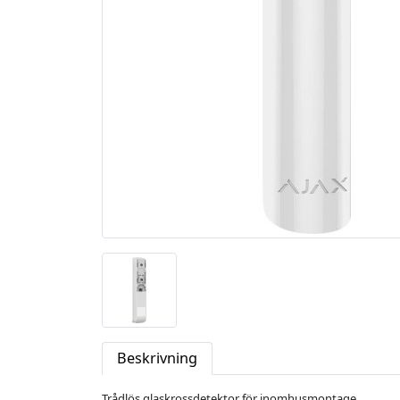
Beskrivning
Trådlös glaskrossdetektor för inomhusmontage.