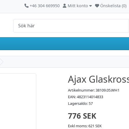
Kontakta oss
Mitt konto
+46 304 669950
Mitt konto
Önskelista (0)
Ajax Glaskross
Artikelnummer: 38109.05.WH1
EAN: 4823114014833
Lagersaldo: 57
776 SEK
Exkl moms: 621 SEK