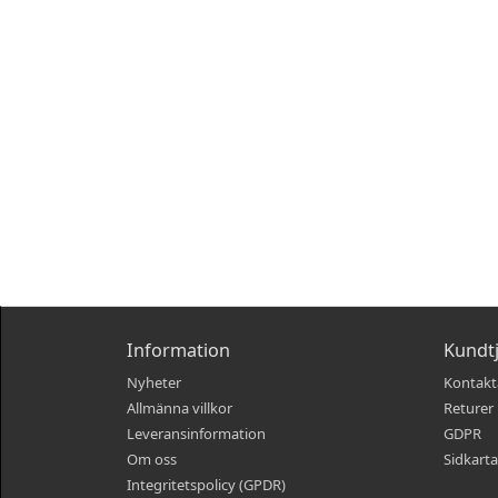
Information
Kundt
Nyheter
Kontakt
Allmänna villkor
Returer
Leveransinformation
GDPR
Om oss
Sidkarta
Integritetspolicy (GPDR)