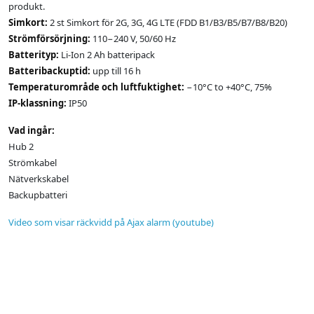
produkt.
Simkort:
2 st Simkort för 2G, 3G, 4G LTE (FDD B1/B3/B5/B7/B8/B20)
Strömförsörjning:
110−240 V, 50/60 Hz
Batterityp:
Li-Ion 2 Ah batteripack
Batteribackuptid:
upp till 16 h
Temperaturområde och luftfuktighet:
−10°С to +40°С, 75%
IP-klassning:
IP50
Vad ingår:
Hub 2
Strömkabel
Nätverkskabel
Backupbatteri
Video som visar räckvidd på Ajax alarm (youtube)