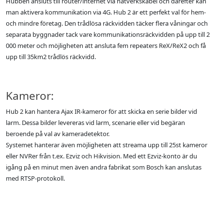
Hubben ansluts till router/internet via nätverkskabel och därefter kan
man aktivera kommunikation via 4G. Hub 2 är ett perfekt val för hem-
och mindre företag. Den trådlösa räckvidden täcker flera våningar och
separata byggnader tack vare kommunikationsräckvidden på upp till 2
000 meter och möjligheten att ansluta fem repeaters ReX/ReX2 och få
upp till 35km2 trådlös räckvidd.
Kameror:
Hub 2 kan hantera Ajax IR-kameror för att skicka en serie bilder vid
larm. Dessa bilder levereras vid larm, scenarie eller vid begäran
beroende på val av kameradetektor.
Systemet hanterar även möjligheten att streama upp till 25st kameror
eller NVRer från t.ex. Ezviz och Hikvision. Med ett Ezviz-konto är du
igång på en minut men även andra fabrikat som Bosch kan anslutas
med RTSP-protokoll.