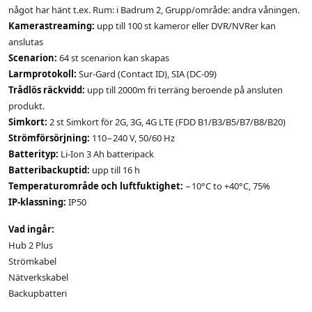
något har hänt t.ex. Rum: i Badrum 2, Grupp/område: andra våningen.
Kamerastreaming:
upp till 100 st kameror eller DVR/NVRer kan
anslutas
Scenarion:
64 st scenarion kan skapas
Larmprotokoll:
Sur-Gard (Contact ID), SIA (DC-09)
Trådlös räckvidd:
upp till 2000m fri terräng beroende på ansluten
produkt.
Simkort:
2 st Simkort för 2G, 3G, 4G LTE (FDD B1/B3/B5/B7/B8/B20)
Strömförsörjning:
110−240 V, 50/60 Hz
Batterityp:
Li-Ion 3 Ah batteripack
Batteribackuptid:
upp till 16 h
Temperaturområde och luftfuktighet:
−10°С to +40°С, 75%
IP-klassning:
IP50
Vad ingår:
Hub 2 Plus
Strömkabel
Nätverkskabel
Backupbatteri