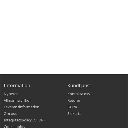
Information
Kundtjänst
Nyheter
Kontakta oss
Allmänna villkor
Returer
Leveransinformation
GDPR
Om oss
Sidkarta
Integritetspolicy (GPDR)
Cookiepolicy