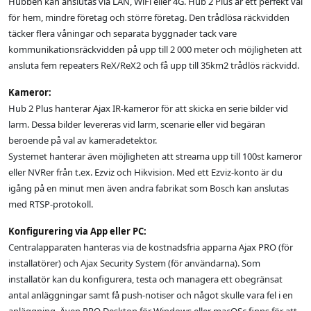
Hubben kan anslutas via LAN, WiFi eller 4G. Hub 2 Plus är ett perfekt val
för hem, mindre företag och större företag. Den trådlösa räckvidden
täcker flera våningar och separata byggnader tack vare
kommunikationsräckvidden på upp till 2 000 meter och möjligheten att
ansluta fem repeaters ReX/ReX2 och få upp till 35km2 trådlös räckvidd.
Kameror:
Hub 2 Plus hanterar Ajax IR-kameror för att skicka en serie bilder vid
larm. Dessa bilder levereras vid larm, scenarie eller vid begäran
beroende på val av kameradetektor.
Systemet hanterar även möjligheten att streama upp till 100st kameror
eller NVRer från t.ex. Ezviz och Hikvision. Med ett Ezviz-konto är du
igång på en minut men även andra fabrikat som Bosch kan anslutas
med RTSP-protokoll.
Konfigurering via App eller PC:
Centralapparaten hanteras via de kostnadsfria apparna Ajax PRO (för
installatörer) och Ajax Security System (för användarna). Som
installatör kan du konfigurera, testa och managera ett obegränsat
antal anläggningar samt få push-notiser och något skulle vara fel i en