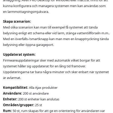
anläggning. Även PRO Desktop för Windows eller macOSc finns för att
kunna konfigurera och managera systemen men kan användas som
en larmmottagningsmjukvara.
Skapa scenarion:
Med olika scenarion kan man till exempel få systemet att tända
belysning enligt ett schema eller vid larm, stänga vattentillförseln m.m..
Med en överfalls-/smartknapp kan man men en knapptryckning tända
belysning eller öppna garageport.
Uppdaterat system:
Firmwareuppdateringar sker med automatik vilket borgar för att
systemet håller sig uppdaterat för en lång tid framöver.
Uppdateringarna tar bara några minuter och sker enbart när systemet
är avlarmat.
Kompatibilitet:
Alla Ajax produkter
Användare:
200 st användare
Enheter:
200 st enheter kan anslutas
Områden/grupper:
25 st
Rum:
50 st, rum skapas för att ge en orientering för användaren var