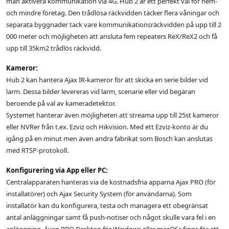
man aktivera kommunikation via 4G. Hub 2 är ett perfekt val för hem-
och mindre företag. Den trådlösa räckvidden täcker flera våningar och
separata byggnader tack vare kommunikationsräckvidden på upp till 2
000 meter och möjligheten att ansluta fem repeaters ReX/ReX2 och få
upp till 35km2 trådlös räckvidd.
Kameror:
Hub 2 kan hantera Ajax IR-kameror för att skicka en serie bilder vid
larm. Dessa bilder levereras vid larm, scenarie eller vid begäran
beroende på val av kameradetektor.
Systemet hanterar även möjligheten att streama upp till 25st kameror
eller NVRer från t.ex. Ezviz och Hikvision. Med ett Ezviz-konto är du
igång på en minut men även andra fabrikat som Bosch kan anslutas
med RTSP-protokoll.
Konfigurering via App eller PC:
Centralapparaten hanteras via de kostnadsfria apparna Ajax PRO (för
installatörer) och Ajax Security System (för användarna). Som
installatör kan du konfigurera, testa och managera ett obegränsat
antal anläggningar samt få push-notiser och något skulle vara fel i en