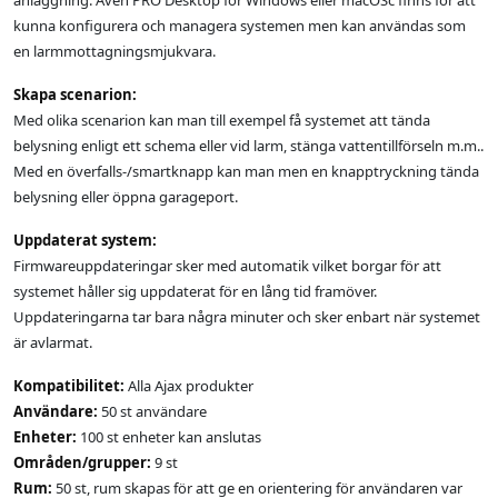
anläggning. Även PRO Desktop för Windows eller macOSc finns för att
kunna konfigurera och managera systemen men kan användas som
en larmmottagningsmjukvara.
Skapa scenarion:
Med olika scenarion kan man till exempel få systemet att tända
belysning enligt ett schema eller vid larm, stänga vattentillförseln m.m..
Med en överfalls-/smartknapp kan man men en knapptryckning tända
belysning eller öppna garageport.
Uppdaterat system:
Firmwareuppdateringar sker med automatik vilket borgar för att
systemet håller sig uppdaterat för en lång tid framöver.
Uppdateringarna tar bara några minuter och sker enbart när systemet
är avlarmat.
Kompatibilitet:
Alla Ajax produkter
Användare:
50 st användare
Enheter:
100 st enheter kan anslutas
Områden/grupper:
9 st
Rum:
50 st, rum skapas för att ge en orientering för användaren var