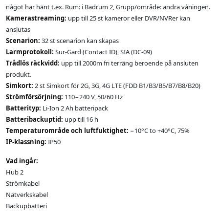
något har hänt t.ex. Rum: i Badrum 2, Grupp/område: andra våningen.
Kamerastreaming:
upp till 25 st kameror eller DVR/NVRer kan
anslutas
Scenarion:
32 st scenarion kan skapas
Larmprotokoll:
Sur-Gard (Contact ID), SIA (DC-09)
Trådlös räckvidd:
upp till 2000m fri terräng beroende på ansluten
produkt.
Simkort:
2 st Simkort för 2G, 3G, 4G LTE (FDD B1/B3/B5/B7/B8/B20)
Strömförsörjning:
110−240 V, 50/60 Hz
Batterityp:
Li-Ion 2 Ah batteripack
Batteribackuptid:
upp till 16 h
Temperaturområde och luftfuktighet:
−10°С to +40°С, 75%
IP-klassning:
IP50
Vad ingår:
Hub 2
Strömkabel
Nätverkskabel
Backupbatteri