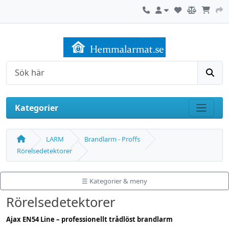
Kontakta oss
Mitt konto
Sök
Kategorier
Visa m
LARM
Brandlarm - Proffs
Rörelsedetektorer
☰ Kategorier & meny
Rörelsedetektorer
Ajax EN54 Line – professionellt trådlöst brandlarm