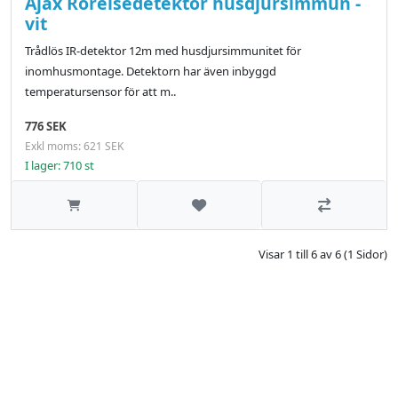
Ajax Rörelsedetektor husdjursimmun -
vit
Trådlös IR-detektor 12m med husdjursimmunitet för
inomhusmontage. Detektorn har även inbyggd
temperatursensor för att m..
776 SEK
Exkl moms: 621 SEK
I lager: 710 st
Lägg till i önskelistan
Jämför
Visar 1 till 6 av 6 (1 Sidor)