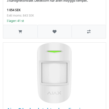
3 känlighetsnivåer. Detektorn har även inbyggd temper..
1 054 SEK
Exkl moms: 843 SEK
I lager: 41 st
Lägg till i önskelistan
Jämför