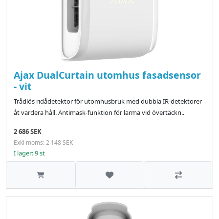
Ajax DualCurtain utomhus fasadsensor
- vit
Trådlös ridådetektor för utomhusbruk med dubbla IR-detektorer
åt vardera håll. Antimask-funktion för larma vid övertäckn..
2 686 SEK
Exkl moms: 2 148 SEK
I lager: 9 st
Lägg till i önskelistan
Jämför