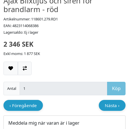
Ajax Blixtljus och siren för
brandlarm - röd
Artikelnummer: 118601.279.RD1
EAN: 4823114068386
Lagersaldo: Ej i lager
2 346 SEK
Exkl moms: 1 877 SEK
Lägg till i önskelistan
Jämför
Köp
Antal
‹ Föregående
Nästa ›
Meddela mig när varan är i lager