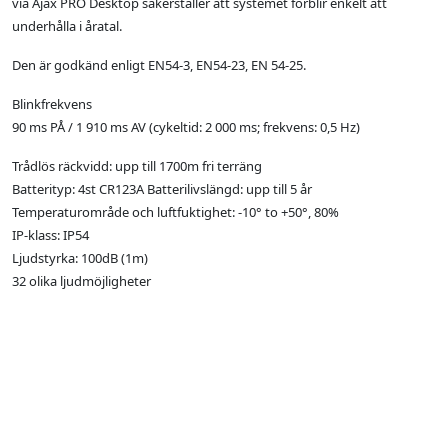
via Ajax PRO Desktop säkerställer att systemet förblir enkelt att
underhålla i åratal.
Den är godkänd enligt EN54-3, EN54-23, EN 54-25.
Blinkfrekvens
90 ms PÅ / 1 910 ms AV (cykeltid: 2 000 ms; frekvens: 0,5 Hz)
Trådlös räckvidd: upp till 1700m fri terräng
Batterityp: 4st CR123A Batterilivslängd: upp till 5 år
Temperaturområde och luftfuktighet: -10° to +50°, 80%
IP-klass: IP54
Ljudstyrka: 100dB (1m)
32 olika ljudmöjligheter