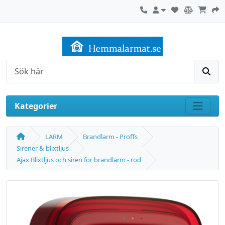
Kontakta oss
Mitt konto
Sök
Kategorier
Visa m
LARM
Brandlarm - Proffs
Sirener & blixtljus
Ajax Blixtljus och siren för brandlarm - röd