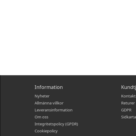
Information
Kundt
Nyheter
Kontakt
Allmänna villkor
Returer
Leveransinformation
GDPR
Om oss
Sidkarta
Integritetspolicy (GPDR)
Cookiepolicy