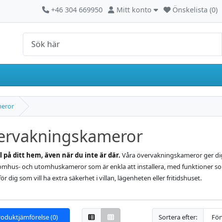
Kontakta oss
Mitt konto
+46 304 669950
Mitt konto
Önskelista (0)
eror
ervakningskameror
ll på ditt hem, även när du inte är där.
Våra övervakningskameror ger dig t
omhus- och utomhuskameror som är enkla att installera, med funktioner so
för dig som vill ha extra säkerhet i villan, lägenheten eller fritidshuset.
roduktjämförelse (0)
Sortera efter: