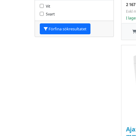
2 167
Vit
Exkl 
Svart
I lage
Förfina sökresultatet
Aja