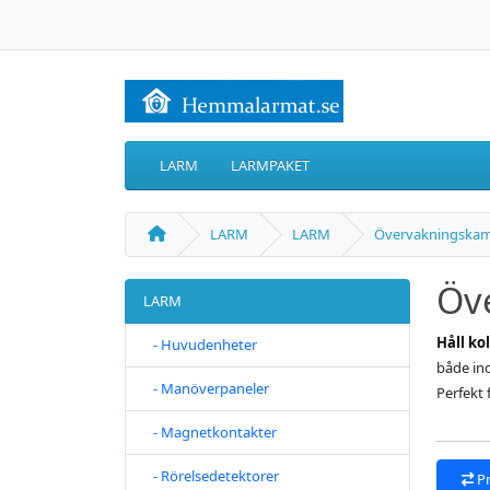
LARM
LARMPAKET
LARM
LARM
Övervakningskam
Öv
LARM
Håll ko
- Huvudenheter
både in
- Manöverpaneler
Perfekt 
- Magnetkontakter
- Rörelsedetektorer
P