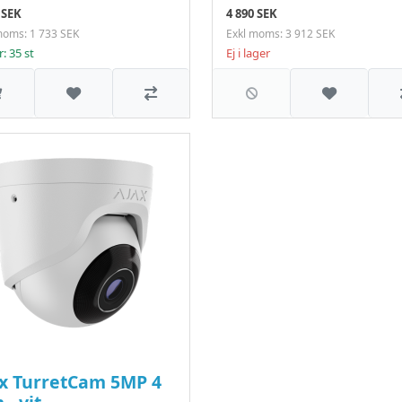
 SEK
4 890 SEK
moms: 1 733 SEK
Exkl moms: 3 912 SEK
r: 35 st
Ej i lager
Lägg till i önskelistan
Jämför
Lägg till 
x TurretCam 5MP 4