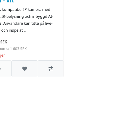
- vit
-kompatibel IP kamera med
 IR-belysning och inbyggd AI-
s. Användare kan titta på live-
 och inspelat ..
 SEK
moms: 1 603 SEK
ager
Lägg till i önskelistan
Jämför