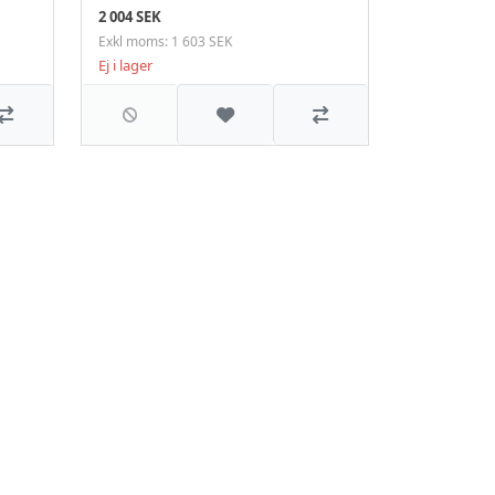
2 004 SEK
Exkl moms: 1 603 SEK
Ej i lager
i önskelistan
Jämför
Lägg till i önskelistan
Jämför