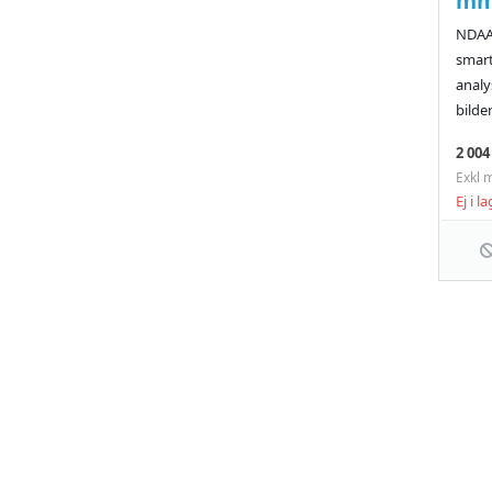
mm 
NDAA
smart
analy
bilder
2 004
Exkl 
Ej i l