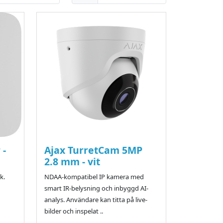
 -
Ajax TurretCam 5MP
2.8 mm - vit
k.
NDAA-kompatibel IP kamera med
smart IR-belysning och inbyggd AI-
analys. Användare kan titta på live-
bilder och inspelat ..