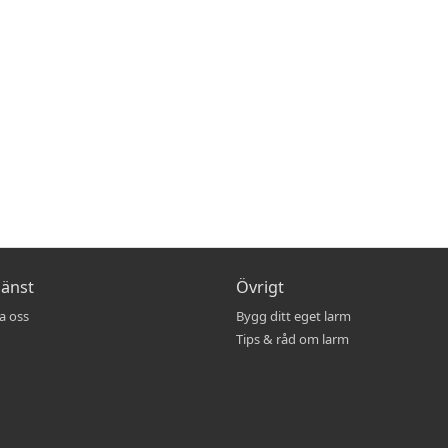
jänst
Övrigt
a oss
Bygg ditt eget larm
Tips & råd om larm