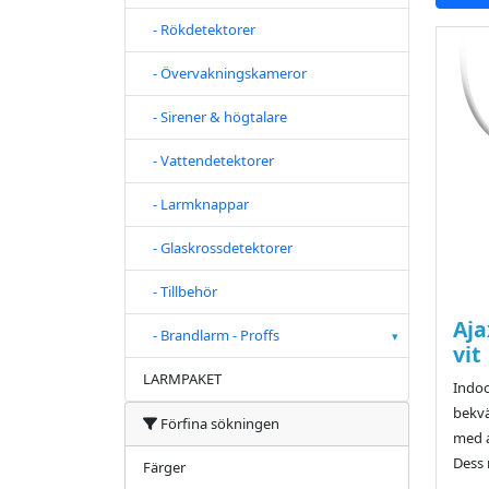
- Rökdetektorer
- Övervakningskameror
- Sirener & högtalare
- Vattendetektorer
- Larmknappar
- Glaskrossdetektorer
- Tillbehör
Aja
- Brandlarm - Proffs
▾
vit
LARMPAKET
Indo
bekv
Förfina sökningen
med a
Dess 
Färger