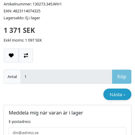
Artikelnummer: 130273.345.WH1
EAN: 4823114074325
Lagersaldo: Ej i lager
1 371 SEK
Exkl moms: 1 097 SEK
Lägg till i önskelistan
Jämför
Köp
Antal
Nästa ›
Meddela mig när varan är i lager
E-postadress