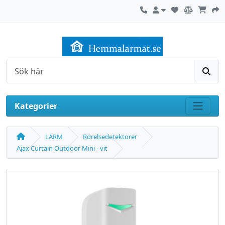
Kontakta oss
Mitt konto
Sök
Kategorier
Visa m
LARM
Rörelsedetektorer
Ajax Curtain Outdoor Mini - vit