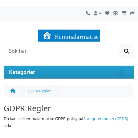
Mitt konto
Kontakta oss
Sök
Kategorier
Visa m
GDPR Regler
GDPR Regler
Du kan se Hemmalarmat.se GDPR-policy på
Integritetspolicy (GPDR)
sida.