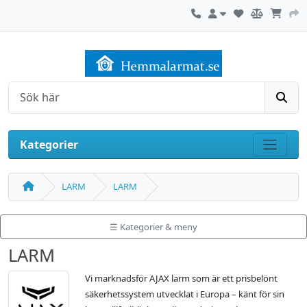
Kontakta oss
Mitt konto
Sök
Kategorier
Visa m
LARM
LARM
☰ Kategorier & meny
LARM
Vi marknadsför AJAX larm som är ett prisbelönt
säkerhetssystem utvecklat i Europa – känt för sin