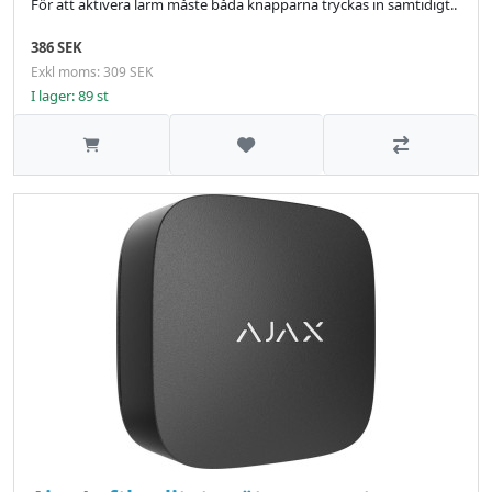
För att aktivera larm måste båda knapparna tryckas in samtidigt..
386 SEK
Exkl moms: 309 SEK
I lager: 89 st
Lägg till i önskelistan
Jämför