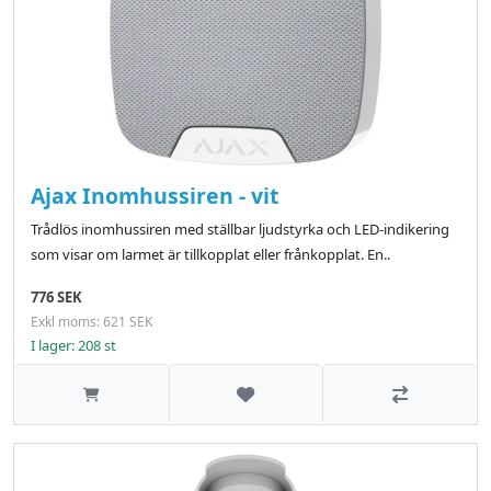
Ajax Inomhussiren - vit
Trådlös inomhussiren med ställbar ljudstyrka och LED-indikering
som visar om larmet är tillkopplat eller frånkopplat. En..
776 SEK
Exkl moms: 621 SEK
I lager: 208 st
Lägg till i önskelistan
Jämför