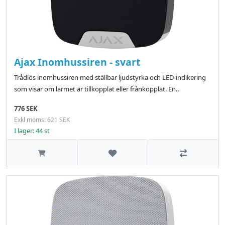
Ajax Inomhussiren - svart
Trådlös inomhussiren med ställbar ljudstyrka och LED-indikering
som visar om larmet är tillkopplat eller frånkopplat. En..
776 SEK
Exkl moms: 621 SEK
I lager: 44 st
Lägg till i önskelistan
Jämför