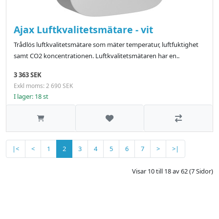
Ajax Luftkvalitetsmätare - vit
Trådlös luftkvalitetsmätare som mäter temperatur, luftfuktighet
samt CO2 koncentrationen. Luftkvalitetsmätaren har en..
3 363 SEK
Exkl moms: 2 690 SEK
I lager: 18 st
Lägg till i önskelistan
Jämför
|<
<
1
2
3
4
5
6
7
>
>|
Visar 10 till 18 av 62 (7 Sidor)