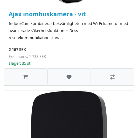
Ajax inomhuskamera - vit
IndoorCam kombinerar bekvämligheten med Wi-Fi-kameror med
avancerade säkerhetsfunktioner. Dess
reservkommunikationskanal..
2 167 SEK
Exkl moms: 1 733 SEK
I lager: 35 st
Lägg till i önskelistan
Jämför