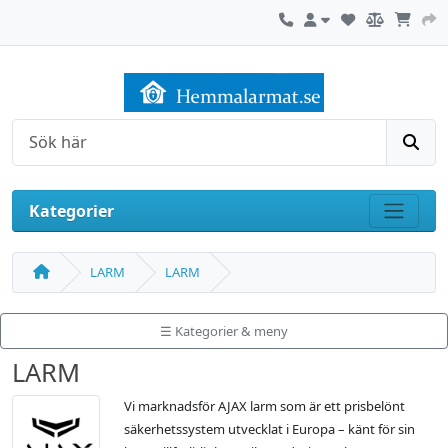
Kontakta oss
Mitt konto
Sök
Kategorier
Visa m
LARM
LARM
☰ Kategorier & meny
LARM
Vi marknadsför AJAX larm som är ett prisbelönt
säkerhetssystem utvecklat i Europa – känt för sin