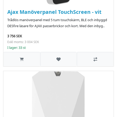
Ajax Manöverpanel TouchScreen - vit
Trådlös manöverpanel med 5 tum touchskärm, BLE och inbyggd
DESfire läsare för AJAX passerbrickor och kort. Med den inbyg..
3 756 SEK
Exkl moms: 3 004 SEK
I lager: 33 st
Lägg till i önskelistan
Jämför