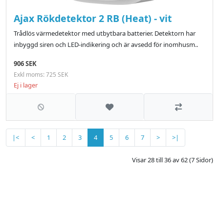
Ajax Rökdetektor 2 RB (Heat) - vit
Trådlös värmedetektor med utbytbara batterier. Detektorn har
inbyggd siren och LED-indikering och är avsedd för inomhusm..
906 SEK
Exkl moms: 725 SEK
Ej i lager
Lägg till i önskelistan
Jämför
|<
<
1
2
3
4
5
6
7
>
>|
Visar 28 till 36 av 62 (7 Sidor)