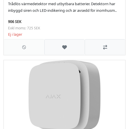
Trådlös värmedetektor med utbytbara batterier. Detektorn har
inbyggd siren och LED-indikering och är avsedd för inomhusm..
906 SEK
Exkl moms: 725 SEK
Ej i lager
Lägg till i önskelistan
Jämför