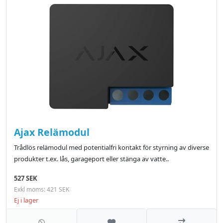
Ajax Relämodul
Trådlös relämodul med potentialfri kontakt för styrning av diverse
produkter t.ex. lås, garageport eller stänga av vatte..
527 SEK
Exkl moms: 421 SEK
Ej i lager
Lägg till i önskelistan
Jämför