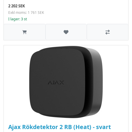
2 202 SEK
Exkl moms: 1 761 SEK
I lager: 3 st
Lägg till i önskelistan
Jämför
Ajax Rökdetektor 2 RB (Heat) - svart